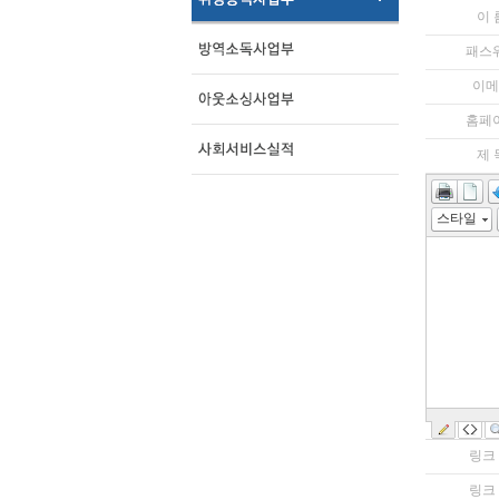
이 
패스
이메
홈페
제 
스타일
링크 
링크 