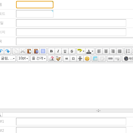
름
워드
일
이지
목
굴림, "맑은 고딕", "Malgun Gothic", gulim
10pt
줄 간격
#1
#2