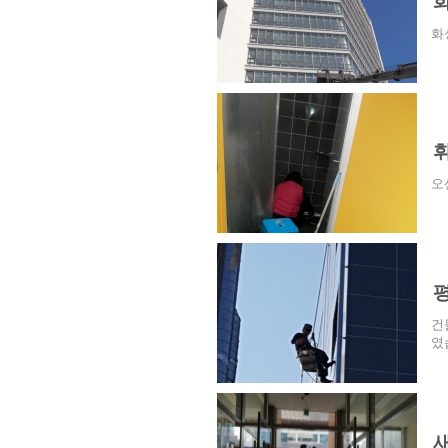
화
오
건
였