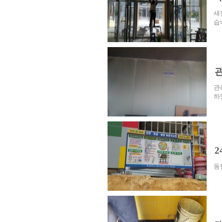
새
습
관
관
하
동