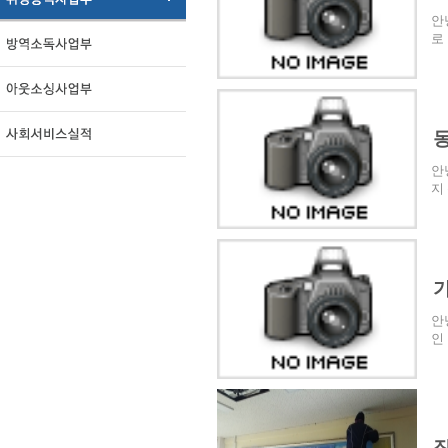
안녕
로
동
안
지
가
안
인