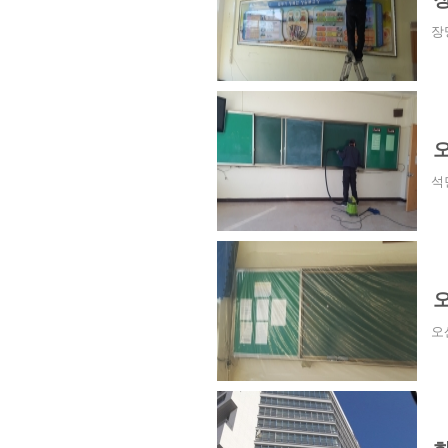
장
석
오
오