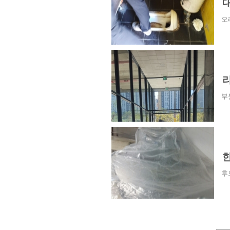
오
부
후